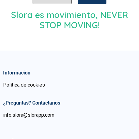
Slora es movimiento, NEVER
STOP MOVING!
Información
Política de cookies
¿Preguntas? Contáctanos
info.slora@slorapp.com