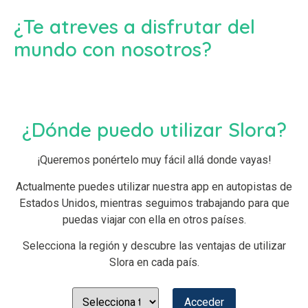
¿Te atreves a disfrutar del
mundo con nosotros?
¿Dónde puedo utilizar Slora?
¡Queremos ponértelo muy fácil allá donde vayas!
Actualmente puedes utilizar nuestra app en autopistas de
Estados Unidos, mientras seguimos trabajando para que
puedas viajar con ella en otros países.
Selecciona la región y descubre las ventajas de utilizar
Slora en cada país.
Acceder