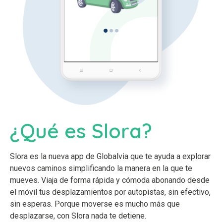
¿Qué es Slora?
Slora es la nueva app de Globalvia que te ayuda a explorar
nuevos caminos simplificando la manera en la que te
mueves. Viaja de forma rápida y cómoda abonando desde
el móvil tus desplazamientos por autopistas, sin efectivo,
sin esperas. Porque moverse es mucho más que
desplazarse, con Slora nada te detiene.